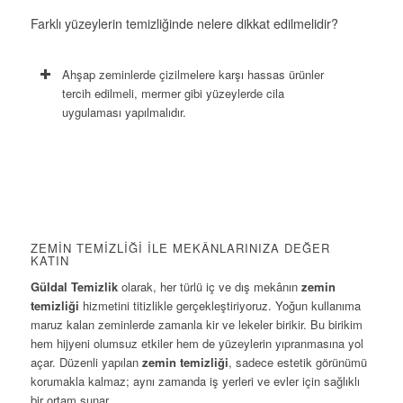
Farklı yüzeylerin temizliğinde nelere dikkat edilmelidir?
Ahşap zeminlerde çizilmelere karşı hassas ürünler
tercih edilmeli, mermer gibi yüzeylerde cila
uygulaması yapılmalıdır.
ZEMIN TEMIZLIĞI ILE MEKÂNLARINIZA DEĞER
KATIN
Güldal Temizlik
olarak, her türlü iç ve dış mekânın
zemin
temizliği
hizmetini titizlikle gerçekleştiriyoruz. Yoğun kullanıma
maruz kalan zeminlerde zamanla kir ve lekeler birikir. Bu birikim
hem hijyeni olumsuz etkiler hem de yüzeylerin yıpranmasına yol
açar. Düzenli yapılan
zemin temizliği
, sadece estetik görünümü
korumakla kalmaz; aynı zamanda iş yerleri ve evler için sağlıklı
bir ortam sunar.