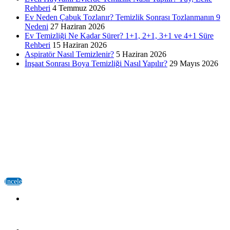
Rehberi
4 Temmuz 2026
Ev Neden Çabuk Tozlanır? Temizlik Sonrası Tozlanmanın 9
Nedeni
27 Haziran 2026
Ev Temizliği Ne Kadar Sürer? 1+1, 2+1, 3+1 ve 4+1 Süre
Rehberi
15 Haziran 2026
Aspiratör Nasıl Temizlenir?
5 Haziran 2026
İnşaat Sonrası Boya Temizliği Nasıl Yapılır?
29 Mayıs 2026
Kurumsal
Güldal Temizlik Şirketi
2016 yılından bu yana, İstanbul’un tüm bölgelerine bireysel ve kurumsal
temizlik hizmeti sunmaktayız.
İncele
Adres:
Ayazağa Mahallesi Şehit İlhan yurt Sk. 41/A Sarıyer/İstanbul