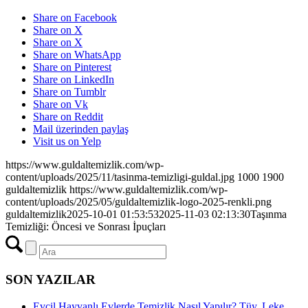
Share on Facebook
Share on X
Share on X
Share on WhatsApp
Share on Pinterest
Share on LinkedIn
Share on Tumblr
Share on Vk
Share on Reddit
Mail üzerinden paylaş
Visit us on Yelp
https://www.guldaltemizlik.com/wp-
content/uploads/2025/11/tasinma-temizligi-guldal.jpg
1000
1900
guldaltemizlik
https://www.guldaltemizlik.com/wp-
content/uploads/2025/05/guldaltemizlik-logo-2025-renkli.png
guldaltemizlik
2025-10-01 01:53:53
2025-11-03 02:13:30
Taşınma
Temizliği: Öncesi ve Sonrası İpuçları
SON YAZILAR
Evcil Hayvanlı Evlerde Temizlik Nasıl Yapılır? Tüy, Leke