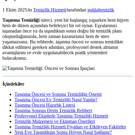
1 Ekim 2025
/
in
Temizlik Hizmeti
/
tarafından
guldaltemizlik
Taşınma Temizliği
süreci, yeni bir başlangıç yaparken hem hijyen
hem de düzen açısından belirleyici bir rol oynar. Eşyalarınızı
taşımadan önce ya da taşındıktan sonra doğru bir temizlik planı
oluşturduğunuzda, hem zaman kazanırsınız hem de stres
yaşamazsınız. Bu rehberde, taşınma öncesi ve sonrası temizlikte
dikkat edilmesi gereken adımları, profesyonel destek almanın
avantajlarını ve evde uygulanabilecek pratik yöntemleri
bulacaksınız.
İçindekiler
Taşınma Öncesi ve Sonrası Temizliğin Önemi
Taşınma Öncesi Ev Temizliği Nasıl Yapılır?
Taşınma Öncesi Hazırlık Listesi
Taşınma Sonrası Derin Temizlik Rehberi
Profesyonel Ekiplerle Taşınma Temizliği Hizmeti
Temizlik Malzemesi ve Ekipman Önerileri
Taşınma Temizliği Hizmeti Fiyatları ve Etkileyen Faktörler
Yeni Eve Taşındıktan Sonra Hijyen Nasıl Sağlanır?