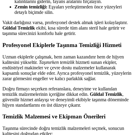
kalıntılarını giderin, fayans aralarını fırçalayın.
Zemin temizliği:
Eşyaları yerleştirmeden önce yüzeyleri
detaylı biçimde silin.
Vakit darlığınız varsa, profesyonel destek almak işleri kolaylaştırır.
Güldal Temizlik
ekibi, kısa sürede tüm alanı steril hale getirir ve
taşınma sürecinizi konforlu hale getirir.
Profesyonel Ekiplerle Taşınma Temizliği Hizmeti
Uzman ekiplerle çalışmak, hem zaman kazandırır hem de hijyen
kalitesini yükseltir.
Taşınırken temizlik
hizmeti sunan ekipler,
endüstriyel makineler ve çevre dostu malzemeler kullanarak
kapsamlı sonuçlar elde eder. Ayrıca profesyonel temizlik, yüzeylerin
zarar görmesini engeller ve kalıcı parlaklık sağlar.
Doğru firmayı seçerken referanslara, deneyime ve kullanılan
temizlik malzemelerinin içeriğine dikkat edin.
Güldal Temizlik
,
güvenilir hizmet anlayışı ve deneyimli ekibiyle taşınma döneminde
hijyen standartlarını en üst düzeye çıkarır.
Temizlik Malzemesi ve Ekipman Önerileri
Taşınma sürecinde doğru temizlik malzemeleri seçmek, sonucun
kalitesini doğrudan etkiler: