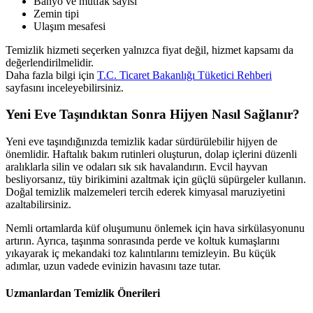
Banyo ve mutfak sayısı
Zemin tipi
Ulaşım mesafesi
Temizlik hizmeti seçerken yalnızca fiyat değil, hizmet kapsamı da
değerlendirilmelidir.
Daha fazla bilgi için
T.C. Ticaret Bakanlığı Tüketici Rehberi
sayfasını inceleyebilirsiniz.
Yeni Eve Taşındıktan Sonra Hijyen Nasıl Sağlanır?
Yeni eve taşındığınızda temizlik kadar sürdürülebilir hijyen de
önemlidir. Haftalık bakım rutinleri oluşturun, dolap içlerini düzenli
aralıklarla silin ve odaları sık sık havalandırın. Evcil hayvan
besliyorsanız, tüy birikimini azaltmak için güçlü süpürgeler kullanın.
Doğal temizlik malzemeleri tercih ederek kimyasal maruziyetini
azaltabilirsiniz.
Nemli ortamlarda küf oluşumunu önlemek için hava sirkülasyonunu
artırın. Ayrıca, taşınma sonrasında perde ve koltuk kumaşlarını
yıkayarak iç mekandaki toz kalıntılarını temizleyin. Bu küçük
adımlar, uzun vadede evinizin havasını taze tutar.
Uzmanlardan Temizlik Önerileri