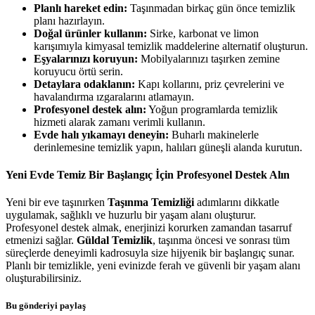
Planlı hareket edin:
Taşınmadan birkaç gün önce temizlik
planı hazırlayın.
Doğal ürünler kullanın:
Sirke, karbonat ve limon
karışımıyla kimyasal temizlik maddelerine alternatif oluşturun.
Eşyalarınızı koruyun:
Mobilyalarınızı taşırken zemine
koruyucu örtü serin.
Detaylara odaklanın:
Kapı kollarını, priz çevrelerini ve
havalandırma ızgaralarını atlamayın.
Profesyonel destek alın:
Yoğun programlarda temizlik
hizmeti alarak zamanı verimli kullanın.
Evde halı yıkamayı deneyin:
Buharlı makinelerle
derinlemesine temizlik yapın, halıları güneşli alanda kurutun.
Yeni Evde Temiz Bir Başlangıç İçin Profesyonel Destek Alın
Yeni bir eve taşınırken
Taşınma Temizliği
adımlarını dikkatle
uygulamak, sağlıklı ve huzurlu bir yaşam alanı oluşturur.
Profesyonel destek almak, enerjinizi korurken zamandan tasarruf
etmenizi sağlar.
Güldal Temizlik
, taşınma öncesi ve sonrası tüm
süreçlerde deneyimli kadrosuyla size hijyenik bir başlangıç sunar.
Planlı bir temizlikle, yeni evinizde ferah ve güvenli bir yaşam alanı
oluşturabilirsiniz.
Bu gönderiyi paylaş