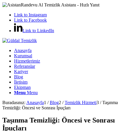
Randevu Al
Temizlik Asistanı - Hızlı Yanıt
Link to Instagram
Link to Facebook
Link to LinkedIn
Anasayfa
Kurumsal
Hizmetlerimiz
Referanslar
Kariyer
Blog
İletişim
Ekipman
Menu
Menu
Buradasınız:
Anasayfa
1
/
Blog
2
/
Temizlik Hizmeti
3
/
Taşınma
Temizliği: Öncesi ve Sonrası İpuçları
Taşınma Temizliği: Öncesi ve Sonrası
İpuçları