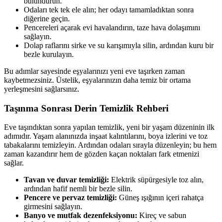
bulundurun.
Odaları tek tek ele alın; her odayı tamamladıktan sonra
diğerine geçin.
Pencereleri açarak evi havalandırın, taze hava dolaşımını
sağlayın.
Dolap raflarını sirke ve su karışımıyla silin, ardından kuru bir
bezle kurulayın.
Bu adımlar sayesinde eşyalarınızı yeni eve taşırken zaman
kaybetmezsiniz. Üstelik, eşyalarınızın daha temiz bir ortama
yerleşmesini sağlarsınız.
Taşınma Sonrası Derin Temizlik Rehberi
Eve taşındıktan sonra yapılan temizlik, yeni bir yaşam düzeninin ilk
adımıdır. Yaşam alanınızda inşaat kalıntılarını, boya izlerini ve toz
tabakalarını temizleyin. Ardından odaları sırayla düzenleyin; bu hem
zaman kazandırır hem de gözden kaçan noktaları fark etmenizi
sağlar.
Tavan ve duvar temizliği:
Elektrik süpürgesiyle toz alın,
ardından hafif nemli bir bezle silin.
Pencere ve pervaz temizliği:
Güneş ışığının içeri rahatça
girmesini sağlayın.
Banyo ve mutfak dezenfeksiyonu:
Kireç ve sabun