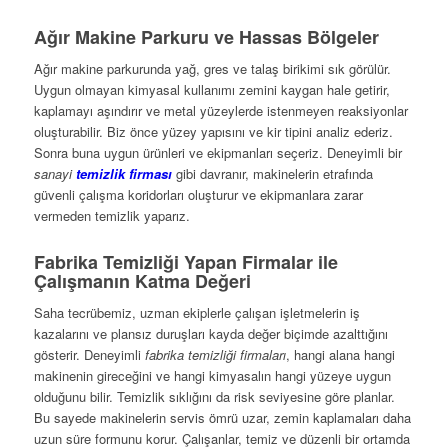
Ağır Makine Parkuru ve Hassas Bölgeler
Ağır makine parkurunda yağ, gres ve talaş birikimi sık görülür.
Uygun olmayan kimyasal kullanımı zemini kaygan hale getirir,
kaplamayı aşındırır ve metal yüzeylerde istenmeyen reaksiyonlar
oluşturabilir. Biz önce yüzey yapısını ve kir tipini analiz ederiz.
Sonra buna uygun ürünleri ve ekipmanları seçeriz. Deneyimli bir
sanayi
temizlik firması
gibi davranır, makinelerin etrafında
güvenli çalışma koridorları oluşturur ve ekipmanlara zarar
vermeden temizlik yaparız.
Fabrika Temizliği Yapan Firmalar ile
Çalışmanın Katma Değeri
Saha tecrübemiz, uzman ekiplerle çalışan işletmelerin iş
kazalarını ve plansız duruşları kayda değer biçimde azalttığını
gösterir. Deneyimli
fabrika temizliği firmaları
, hangi alana hangi
makinenin gireceğini ve hangi kimyasalın hangi yüzeye uygun
olduğunu bilir. Temizlik sıklığını da risk seviyesine göre planlar.
Bu sayede makinelerin servis ömrü uzar, zemin kaplamaları daha
uzun süre formunu korur. Çalışanlar, temiz ve düzenli bir ortamda