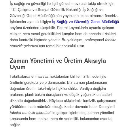
İş sağlığı ve güvenliği ile ilgili güncel mevzuatı takip etmek için
T.C. Çalışma ve Sosyal Güvenlik Bakanlığı İş Sağlığı ve
Güvenliği Genel Müdürlüğü’nün yayınlarını esas almanızı öneririz.
İşletmeler ayrıntılı bilgiye
İş Sağlığı ve Güvenliği Genel Müdürlüğü
sayfası üzerinden ulaşabilir. Resmi kaynaklarla uyumlu çalışan
ekipler, hem yasal gereklilikleri karşılar hem de sahadaki riskleri
daha kontrollü biçimde yönetir. Bu yaklaşım, profesyonel
fabrika
temizlik şirketleri
için temel bir sorumluluktur.
Zaman Yönetimi ve Üretim Akışıyla
Uyum
Fabrikalarda en hassas noktalardan biri temizlik nedeniyle
üretimin gereksiz yere durmasıdır. Biz zaman planlamasını
doğrudan üretim takvimiyle ilişkilendiririz. Vardiya değişim
aralarını, planlı bakım duruşlarını ve düşük yoğunluklu saatleri
dikkatle değerlendiririz. Böylece ekiplerimiz temizlik çalışmasını
yürütürken hattı mümkün olduğu kadar devrede tutar. Deneyimli
fabrika temizlik şirketleri
ile çalışan işletmeler, zaman yönetimi
konusunda hem maliyet hem de verimlilik bakımından avantaj
sağlar.