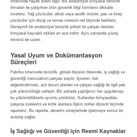
ortamında hayati önem taşır. Biz
endüstriyel kimyasal temizlik
firmaları
ile çalışırken ürün güvenlik bilgi formlarını dikkatle
inceleriz. Yağ çözücüler, alkali veya asidik ürünler, pas ve kireç
çözücüler için dozaj ve temas süresini net biçimde belirleriz.
Deneyimli bir
endüstriyel temizlik şirketi
ile çalışan tesisler,
kimyasal kaynaklı riskleri en aza indirir. Aynı zamanda yüzey
ömrünü de uzatır.
Yasal Uyum ve Dokümantasyon
Süreçleri
Fabrika ortamında temizlik, görsel düzenin ötesinde, iş sağlığı ve
güvenliği mevzuatının parçası sayılır. İşveren; risk
değerlendirmesi, acil durum planları ve çalışan sağlığı ile ilgili pek
çok yükümlülüğe sahiptir. Biz sahada yaptığımız her uygulamayı
bu yükümlülüklerle uyumlu yürütürüz. Kullanılan kimyasalları,
çalışma sürelerini ve kritik alanlara ilişkin notları düzenli biçimde
raporlarız. Bu raporlar, denetim süreçlerinde işletmeye somut bir
avantaj sağlar.
İş Sağlığı ve Güvenliği için Resmi Kaynaklar