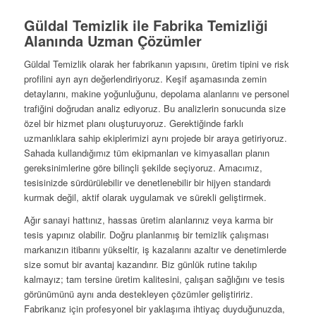
Güldal Temizlik ile Fabrika Temizliği
Alanında Uzman Çözümler
Güldal Temizlik olarak her fabrikanın yapısını, üretim tipini ve risk
profilini ayrı ayrı değerlendiriyoruz. Keşif aşamasında zemin
detaylarını, makine yoğunluğunu, depolama alanlarını ve personel
trafiğini doğrudan analiz ediyoruz. Bu analizlerin sonucunda size
özel bir hizmet planı oluşturuyoruz. Gerektiğinde farklı
uzmanlıklara sahip ekiplerimizi aynı projede bir araya getiriyoruz.
Sahada kullandığımız tüm ekipmanları ve kimyasalları planın
gereksinimlerine göre bilinçli şekilde seçiyoruz. Amacımız,
tesisinizde sürdürülebilir ve denetlenebilir bir hijyen standardı
kurmak değil, aktif olarak uygulamak ve sürekli geliştirmek.
Ağır sanayi hattınız, hassas üretim alanlarınız veya karma bir
tesis yapınız olabilir. Doğru planlanmış bir temizlik çalışması
markanızın itibarını yükseltir, iş kazalarını azaltır ve denetimlerde
size somut bir avantaj kazandırır. Biz günlük rutine takılıp
kalmayız; tam tersine üretim kalitesini, çalışan sağlığını ve tesis
görünümünü aynı anda destekleyen çözümler geliştiririz.
Fabrikanız için profesyonel bir yaklaşıma ihtiyaç duyduğunuzda,