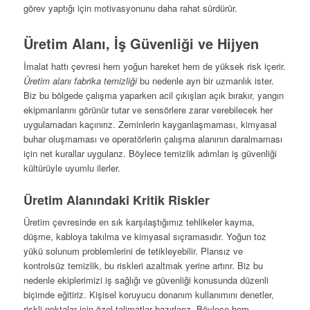
görev yaptığı için motivasyonunu daha rahat sürdürür.
Üretim Alanı, İş Güvenliği ve Hijyen
İmalat hattı çevresi hem yoğun hareket hem de yüksek risk içerir.
Üretim alanı fabrika temizliği
bu nedenle ayrı bir uzmanlık ister.
Biz bu bölgede çalışma yaparken acil çıkışları açık bırakır, yangın
ekipmanlarını görünür tutar ve sensörlere zarar verebilecek her
uygulamadan kaçınırız. Zeminlerin kayganlaşmaması, kimyasal
buhar oluşmaması ve operatörlerin çalışma alanının daralmaması
için net kurallar uygularız. Böylece temizlik adımları iş güvenliği
kültürüyle uyumlu ilerler.
Üretim Alanındaki Kritik Riskler
Üretim çevresinde en sık karşılaştığımız tehlikeler kayma,
düşme, kabloya takılma ve kimyasal sıçramasıdır. Yoğun toz
yükü solunum problemlerini de tetikleyebilir. Plansız ve
kontrolsüz temizlik, bu riskleri azaltmak yerine artırır. Biz bu
nedenle ekiplerimizi iş sağlığı ve güvenliği konusunda düzenli
biçimde eğitiriz. Kişisel koruyucu donanım kullanımını denetler,
riskli noktalar için özel talimatlar hazırlarız. Böylece hem