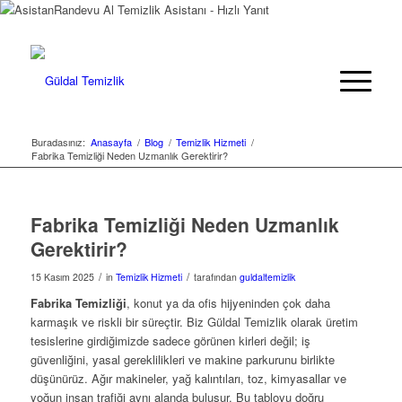
Randevu Al
Temizlik Asistanı - Hızlı Yanıt
Buradasınız:
Anasayfa
/
Blog
/
Temizlik Hizmeti
/
Fabrika Temizliği Neden Uzmanlık Gerektirir?
Fabrika Temizliği Neden Uzmanlık
Gerektirir?
/
/
15 Kasım 2025
in
Temizlik Hizmeti
tarafından
guldaltemizlik
Fabrika Temizliği
, konut ya da ofis hijyeninden çok daha
karmaşık ve riskli bir süreçtir. Biz Güldal Temizlik olarak üretim
tesislerine girdiğimizde sadece görünen kirleri değil; iş
güvenliğini, yasal gereklilikleri ve makine parkurunu birlikte
düşünürüz. Ağır makineler, yağ kalıntıları, toz, kimyasallar ve
yoğun insan trafiği aynı alanda buluşur. Bu tabloyu doğru