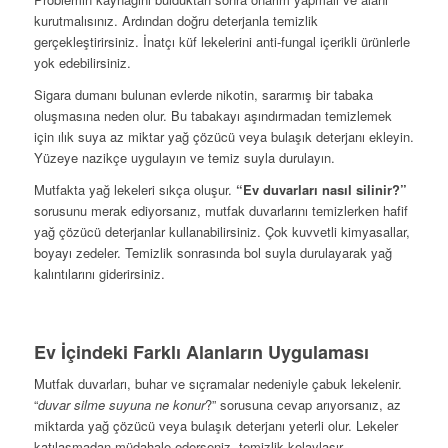
kurutmalısınız. Ardından doğru deterjanla temizlik
gerçekleştirirsiniz. İnatçı küf lekelerini anti-fungal içerikli ürünlerle
yok edebilirsiniz.
Sigara dumanı bulunan evlerde nikotin, sararmış bir tabaka
oluşmasına neden olur. Bu tabakayı aşındırmadan temizlemek
için ılık suya az miktar yağ çözücü veya bulaşık deterjanı ekleyin.
Yüzeye nazikçe uygulayın ve temiz suyla durulayın.
Mutfakta yağ lekeleri sıkça oluşur.
“Ev duvarları nasıl silinir?”
sorusunu merak ediyorsanız, mutfak duvarlarını temizlerken hafif
yağ çözücü deterjanlar kullanabilirsiniz. Çok kuvvetli kimyasallar,
boyayı zedeler. Temizlik sonrasında bol suyla durulayarak yağ
kalıntılarını giderirsiniz.
Ev İçindeki Farklı Alanların Uygulaması
Mutfak duvarları, buhar ve sıçramalar nedeniyle çabuk lekelenir.
“
duvar silme suyuna ne konur
?” sorusuna cevap arıyorsanız, az
miktarda yağ çözücü veya bulaşık deterjanı yeterli olur. Lekeler
katılaşmadan müdahale ederseniz, temizlik kolaylaşır.