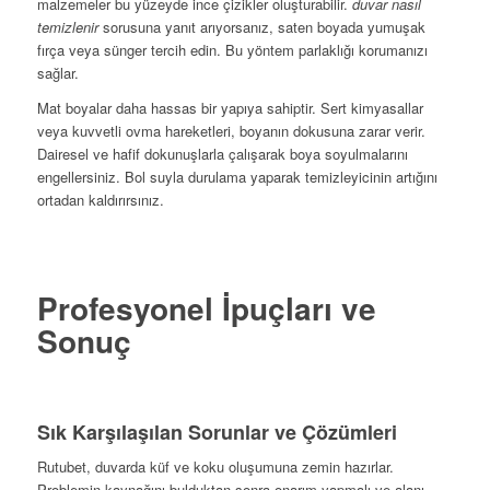
malzemeler bu yüzeyde ince çizikler oluşturabilir.
duvar nasıl
temizlenir
sorusuna yanıt arıyorsanız, saten boyada yumuşak
fırça veya sünger tercih edin. Bu yöntem parlaklığı korumanızı
sağlar.
Mat boyalar daha hassas bir yapıya sahiptir. Sert kimyasallar
veya kuvvetli ovma hareketleri, boyanın dokusuna zarar verir.
Dairesel ve hafif dokunuşlarla çalışarak boya soyulmalarını
engellersiniz. Bol suyla durulama yaparak temizleyicinin artığını
ortadan kaldırırsınız.
Profesyonel İpuçları ve
Sonuç
Sık Karşılaşılan Sorunlar ve Çözümleri
Rutubet, duvarda küf ve koku oluşumuna zemin hazırlar.
Problemin kaynağını bulduktan sonra onarım yapmalı ve alanı