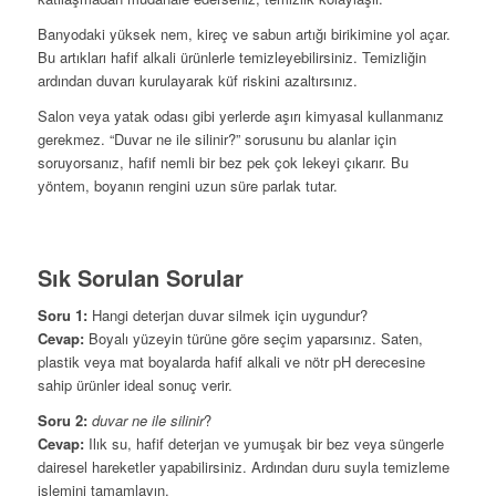
Banyodaki yüksek nem, kireç ve sabun artığı birikimine yol açar.
Bu artıkları hafif alkali ürünlerle temizleyebilirsiniz. Temizliğin
ardından duvarı kurulayarak küf riskini azaltırsınız.
Salon veya yatak odası gibi yerlerde aşırı kimyasal kullanmanız
gerekmez. “Duvar ne ile silinir?” sorusunu bu alanlar için
soruyorsanız, hafif nemli bir bez pek çok lekeyi çıkarır. Bu
yöntem, boyanın rengini uzun süre parlak tutar.
Sık Sorulan Sorular
Soru 1:
Hangi deterjan duvar silmek için uygundur?
Cevap:
Boyalı yüzeyin türüne göre seçim yaparsınız. Saten,
plastik veya mat boyalarda hafif alkali ve nötr pH derecesine
sahip ürünler ideal sonuç verir.
Soru 2:
duvar ne ile silinir
?
Cevap:
Ilık su, hafif deterjan ve yumuşak bir bez veya süngerle
dairesel hareketler yapabilirsiniz. Ardından duru suyla temizleme
işlemini tamamlayın.