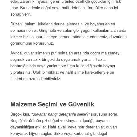
eder. Zararlı kimyasal içeren ürünler, özellikle çocuklar için risk
taşır. Bu nedenle doğal veya hafif deterjanlı formüller daha iyi
sonuç verir.
Düzenli bakım, lekelerin derine işlemesini ve boyanın erken
solmasını önler. Giriş holü ve salon gibi yoğun kullanılan alanlarda
lekeler hızlı oluşur. Lekeye hemen müdahale ederseniz, duvarların
görünümünü korursunuz.
Ayrıca, duvar silmenin püf noktaları arasında doğru malzemeyi
seçmek ve nazik bir şekilde uygulamak yer alır. Fazla
bastırdığınızda veya yanlış tipte fırça kullandığınızda boyayı
yıpratırsınız. Ufak bir dikkat ve hafif silme hareketleriyle bu
riskleri en aza indirebilirsiniz.
Malzeme Seçimi ve Güvenlik
Birçok kişi, “
duvarlar hangi deterjanla silinir
?” sorusunu sorar.
Seçtiğiniz ürünün pH değeri ve kimyasal içeriği, boyanın
dayanıklılığını etkiler. Hafif alkali veya nötr deterjanlar, duvarı
koruyarak hijyen sağlar. Sirke veya karbonat gibi doğal