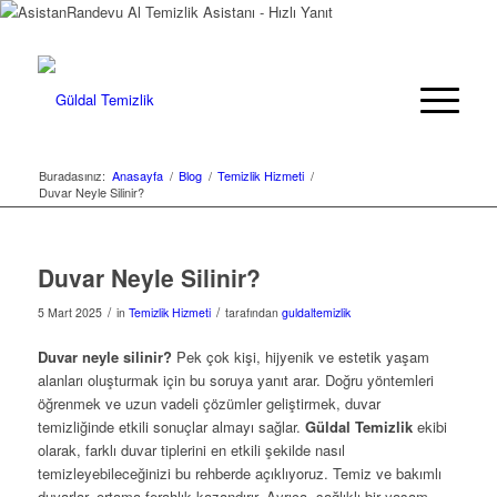
Randevu Al
Temizlik Asistanı - Hızlı Yanıt
Buradasınız:
Anasayfa
/
Blog
/
Temizlik Hizmeti
/
Duvar Neyle Silinir?
Duvar Neyle Silinir?
/
/
5 Mart 2025
in
Temizlik Hizmeti
tarafından
guldaltemizlik
Duvar neyle silinir?
Pek çok kişi, hijyenik ve estetik yaşam
alanları oluşturmak için bu soruya yanıt arar. Doğru yöntemleri
öğrenmek ve uzun vadeli çözümler geliştirmek, duvar
temizliğinde etkili sonuçlar almayı sağlar.
Güldal Temizlik
ekibi
olarak, farklı duvar tiplerini en etkili şekilde nasıl
temizleyebileceğinizi bu rehberde açıklıyoruz. Temiz ve bakımlı
duvarlar, ortama ferahlık kazandırır. Ayrıca, sağlıklı bir yaşam