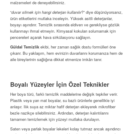
malzemeleri de deneyebilirsiniz.
“
duvar silmek için hangi deterjan kullanılır
?” diye düşünüyorsanız,
ürün etiketlerini mutlaka inceleyin. Yüksek asitli deterjanlar,
boyayı aşındırır. Temizlik sırasında eldiven ve gerekliyse gözlük
kullanmayı ihmal etmeyin. Kimyasal kokuları solumamak için
pencereleri açarak hava sirkülasyonu sağlayın.
Güldal Temizlik
ekibi, her zaman sağlık dostu formülleri öne
çıkarır. Bu yaklaşım, hem evinizin duvarlarını korumanıza hem de
aile bireylerinin sağlığına dikkat etmenize imkân tanır.
Boyalı Yüzeyler İçin Özel Teknikler
Her boya türü, farklı temizlik maddelerine değişik tepkiler verir.
Plastik veya yarı mat boyalar, su bazlı ürünlerle genellikle iyi
anlaşır. Ilık suya az miktar hafif deterjan ekleyerek mikrofiber
bezle nazikçe silebilirsiniz. Ardından, deterjan kalıntılarını
tamamen temizlemek için yüzeyi mutlaka durulayın.
Saten veya parlak boyalar lekeleri kolay tutmaz ancak aşındırıcı