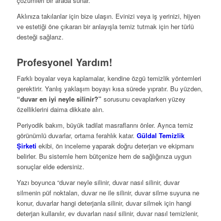
çözümleri bir arada sunar.
Aklınıza takılanlar için bize ulaşın. Evinizi veya iş yerinizi, hijyen
ve estetiği öne çıkaran bir anlayışla temiz tutmak için her türlü
desteği sağlarız.
Profesyonel Yardım!
Farklı boyalar veya kaplamalar, kendine özgü temizlik yöntemleri
gerektirir. Yanlış yaklaşım boyayı kısa sürede yıpratır. Bu yüzden,
“duvar en iyi neyle silinir?”
sorusunu cevaplarken yüzey
özelliklerini daima dikkate alın.
Periyodik bakım, büyük tadilat masraflarını önler. Ayrıca temiz
görünümlü duvarlar, ortama ferahlık katar.
Güldal Temizlik
Şirketi
ekibi, ön inceleme yaparak doğru deterjan ve ekipmanı
belirler. Bu sistemle hem bütçenize hem de sağlığınıza uygun
sonuçlar elde edersiniz.
Yazı boyunca “duvar neyle silinir, duvar nasıl silinir, duvar
silmenin püf noktaları, duvar ne ile silinir, duvar silme suyuna ne
konur, duvarlar hangi deterjanla silinir, duvar silmek için hangi
deterjan kullanılır, ev duvarları nasıl silinir, duvar nasıl temizlenir,