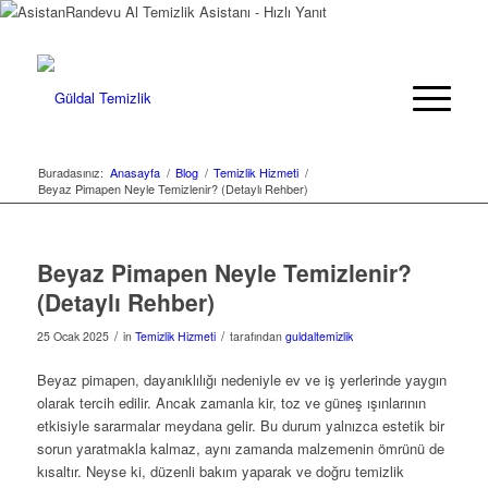
Randevu Al
Temizlik Asistanı - Hızlı Yanıt
Buradasınız:
Anasayfa
/
Blog
/
Temizlik Hizmeti
/
Beyaz Pimapen Neyle Temizlenir? (Detaylı Rehber)
Beyaz Pimapen Neyle Temizlenir?
(Detaylı Rehber)
/
/
25 Ocak 2025
in
Temizlik Hizmeti
tarafından
guldaltemizlik
Beyaz pimapen, dayanıklılığı nedeniyle ev ve iş yerlerinde yaygın
olarak tercih edilir. Ancak zamanla kir, toz ve güneş ışınlarının
etkisiyle sararmalar meydana gelir. Bu durum yalnızca estetik bir
sorun yaratmakla kalmaz, aynı zamanda malzemenin ömrünü de
kısaltır. Neyse ki, düzenli bakım yaparak ve doğru temizlik