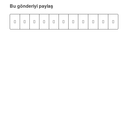
Bu gönderiyi paylaş
Kurumsal
Güldal Temizlik Şirketi
2016 yılından bu yana, İstanbul’un tüm bölgelerine bireysel
ve kurumsal temizlik hizmeti sunmaktayız.