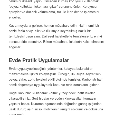
bakımını düzenli yapın. Önceden kumaş koruyucu kullanmak
“beyaz koltuktan leke nasıl çıkar” sorununu önler. Koruyucu
spreyler ve düzenli vakumlama, toz ile kirin derine işlemesini
engeller.
Kaza meydana gelirse, hemen müdahale edin. Hafif nemli bir
bezle fazla sıvıyı silin ve ılık suyla seyreltilmiş nazik bir
temizleyici uygulayın. Dairesel hareketlerle temizlerseniz en iyi
sonucu elde edersiniz. Erken müdahale, lekelerin kalıcı olmasını
engeller.
Evde Pratik Uygulamalar
Evde uygulayabileceğiniz yöntemler, kolayca bulunabilen
malzemelerle işinizi kolaylaştırır. Örneğin, ılık suyla seyreltilen
beyaz sirke, zorlu lekeleri etkili biçimde temizler. Karbonatı hafif
nemli döşemeye uygulayarak koku ve renk sorunlarını giderin.
Doğal sabunları kullanarak koltuk yüzeyindeki hafif lekeleri
çıkarabilirsiniz. Sert fırçalar ve yoğun kimyasallar, kumaşın
yapısını bozar. Kurutma aşamasında doğrudan güneş ışığından
uzak durun; aşırı sıcak mobilyanın rengini soldurur ve dokusuna
zarar verir.