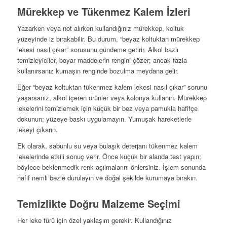
Mürekkep ve Tükenmez Kalem İzleri
Yazarken veya not alırken kullandığınız mürekkep, koltuk
yüzeyinde iz bırakabilir. Bu durum, “beyaz koltuktan mürekkep
lekesi nasıl çıkar” sorusunu gündeme getirir. Alkol bazlı
temizleyiciler, boyar maddelerin rengini çözer; ancak fazla
kullanırsanız kumaşın renginde bozulma meydana gelir.
Eğer “beyaz koltuktan tükenmez kalem lekesi nasıl çıkar” sorunu
yaşarsanız, alkol içeren ürünler veya kolonya kullanın. Mürekkep
lekelerini temizlemek için küçük bir bez veya pamukla hafifçe
dokunun; yüzeye baskı uygulamayın. Yumuşak hareketlerle
lekeyi çıkarın.
Ek olarak, sabunlu su veya bulaşık deterjanı tükenmez kalem
lekelerinde etkili sonuç verir. Önce küçük bir alanda test yapın;
böylece beklenmedik renk açılmalarını önlersiniz. İşlem sonunda
hafif nemli bezle durulayın ve doğal şekilde kurumaya bırakın.
Temizlikte Doğru Malzeme Seçimi
Her leke türü için özel yaklaşım gerekir. Kullandığınız