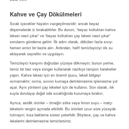
Kahve ve Çay Dökülmeleri
Sıcak içecekler hayatın vazgeçilmezidir; ancak beyaz
döşemelerde iz bırakabilirler. Bu durum, “beyaz koltuktan kahve
lekesi nasıl çıkar” ve “beyaz koltuktan çay lekesi nasıl çıkar”
sorularını gündeme getirir. İlk adım olarak, dökülen fazla sıvıyı
hemen emici bir bezle alın. Ardından, hafif temizleyiciyi ılık su
ekleyerek seyreltin ve uygulayın.
Temizleyici karışımı doğrudan yüzeye dökmeyin; bunun yerine,
temiz bir bez veya sünger kullanarak nazikçe tampon hareketler
yapın. Kahve lekesi için en önemli ipucu, lekeli bölgeyi
ovmamaktır; ovma, sıvının kumaşa derinlemesine işlemesine yol
açar. Aynı yöntemi çay lekeleri için de kullanın. Son olarak, ılık
suyla durulayıp doğal oda sıcaklığında kurumaya bırakın.
Ayrıca, asidik ürünler – örneğin sirke veya limon suyu – inatçı
lekelerin rengini açmada etkilidir. Bu ürünleri uzun süre yüzeyde
tutmayın; kısa bekleme süresi yeterlidir. Böylece, çay ve kahve
lekelerini derinlemesine temizlersiniz.