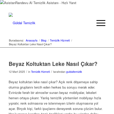
Randevu Al
Temizlik Asistanı - Hızlı Yanıt
Buradasınız:
Anasayfa
/
Blog
/
Temizlik Hizmeti
/
Beyaz Koltuktan Leke Nasıl Çıkar?
Beyaz Koltuktan Leke Nasıl Çıkar?
/
/
12 Mart 2025
in
Temizlik Hizmeti
tarafından
guldaltemizlik
Beyaz koltuktan leke nasıl çıkar? Açık renk döşemeye sahip
oturma gruplarını tercih eden herkes bu soruyu merak eder.
Evinizde ferah bir atmosfer sunan beyaz mobilyalar, lekeleri
hemen ortaya çıkarır. Yanlış temizlik yöntemleri mobilyayı hızla
yıpratır, renk solmasına ve istenmeyen izlerin oluşmasına yol
açar. Birçok kişi, farklı ipuçlarını deneyerek soruna çözüm bulur.
Her kumaşın kendine özgü özellikleri vardır; bu yüzden doğru