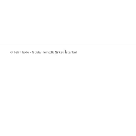
ihtiyaçlarını Whatsapp üzerinden ilettiğinizde, size en uygun
fiyat teklifini memnuniyetle sunarız.
© Telif Hakkı - Güldal Temizlik Şirketi İstanbul