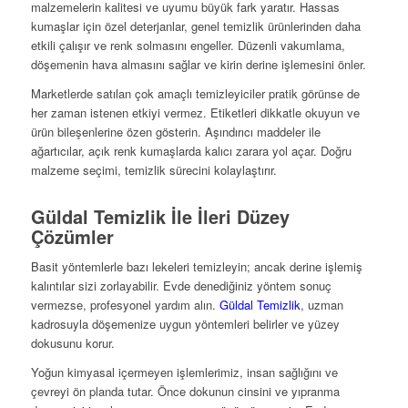
malzemelerin kalitesi ve uyumu büyük fark yaratır. Hassas
kumaşlar için özel deterjanlar, genel temizlik ürünlerinden daha
etkili çalışır ve renk solmasını engeller. Düzenli vakumlama,
döşemenin hava almasını sağlar ve kirin derine işlemesini önler.
Marketlerde satılan çok amaçlı temizleyiciler pratik görünse de
her zaman istenen etkiyi vermez. Etiketleri dikkatle okuyun ve
ürün bileşenlerine özen gösterin. Aşındırıcı maddeler ile
ağartıcılar, açık renk kumaşlarda kalıcı zarara yol açar. Doğru
malzeme seçimi, temizlik sürecini kolaylaştırır.
Güldal Temizlik İle İleri Düzey
Çözümler
Basit yöntemlerle bazı lekeleri temizleyin; ancak derine işlemiş
kalıntılar sizi zorlayabilir. Evde denediğiniz yöntem sonuç
vermezse, profesyonel yardım alın.
Güldal Temizlik
, uzman
kadrosuyla döşemenize uygun yöntemleri belirler ve yüzey
dokusunu korur.
Yoğun kimyasal içermeyen işlemlerimiz, insan sağlığını ve
çevreyi ön planda tutar. Önce dokunun cinsini ve yıpranma